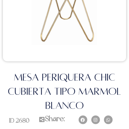
MESA PERIQUERA CHIC
CUBIERTA TIPO MARMOL
BLANCO
Share:
F
I
W
ID
2680
a
n
h
c
s
a