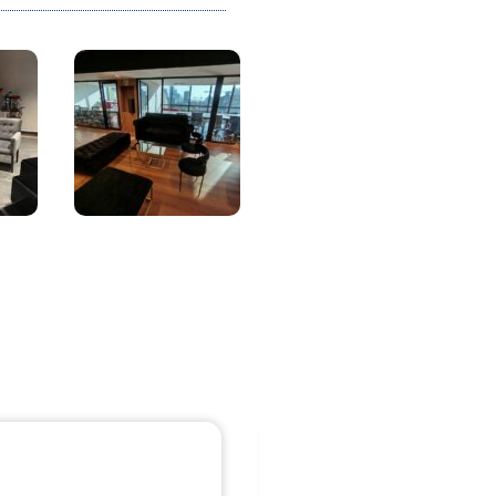
illas
Sillas