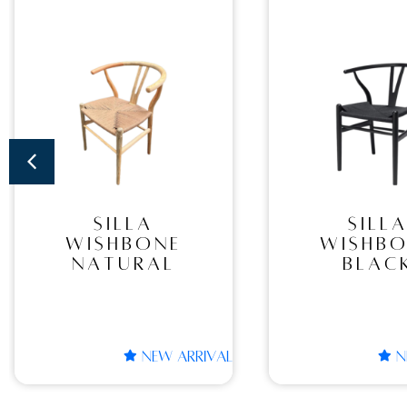
SILLA
SIL
WISHBONE
PIER
BLACK
NATU
SILLA
SILLA P
WISHBONE
NATU
BLACK
NEW ARRIVAL