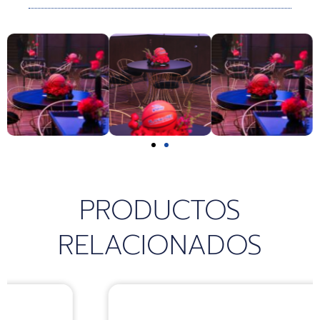
k
a
p
m
PRODUCTOS
RELACIONADOS