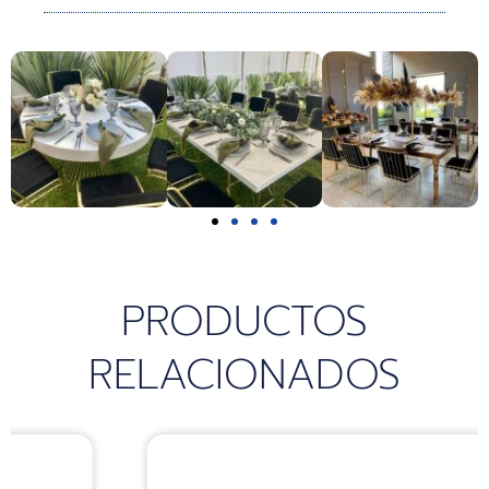
k
a
p
m
PRODUCTOS
RELACIONADOS