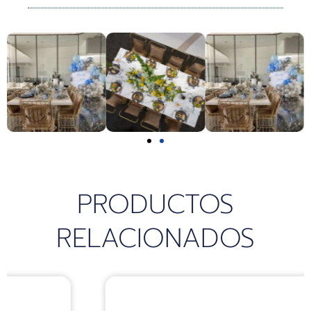
k
a
p
m
PRODUCTOS
RELACIONADOS