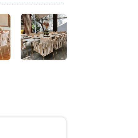
illas
Sillas