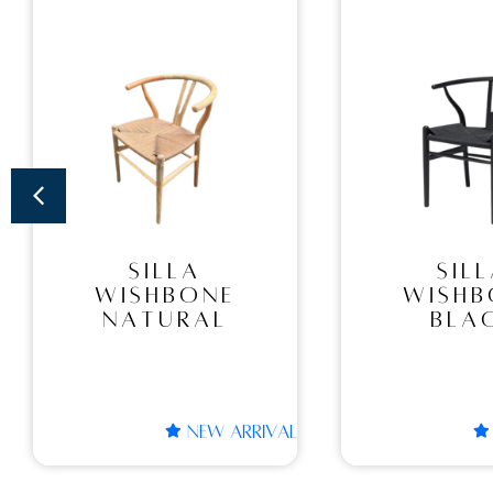
SILLA
SILL
WISHBONE
PIER
BLACK
NATU
SILLA
SILLA P
WISHBONE
NATU
BLACK
NEW ARRIVAL