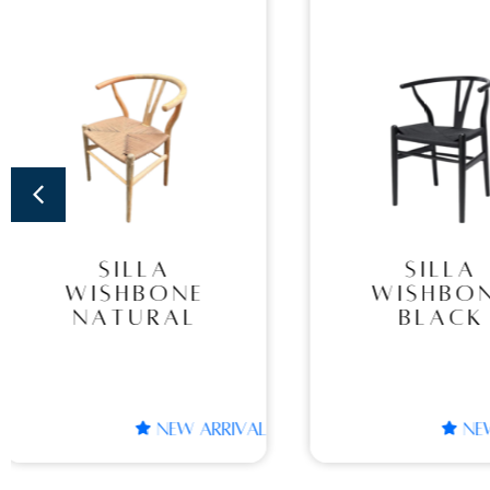
SILLA
SILL
WISHBONE
PIER
BLACK
NATU
SILLA
SILLA P
WISHBONE
NATU
BLACK
NEW ARRIVAL