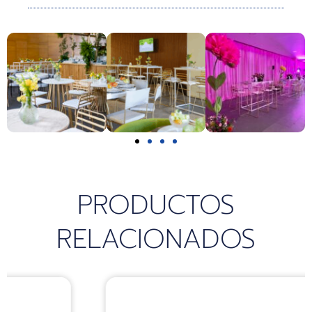
k
a
p
m
PRODUCTOS
RELACIONADOS