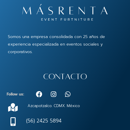
Somos una empresa consolidada con 25 años de
experiencia especializada en eventos sociales y
corporativos.
contacto
F
I
W
Follow us:
a
n
h
c
s
a
Azcapotzalco. CDMX. México
e
t
t
b
a
s
(56) 2425 5894
o
g
a
o
r
p