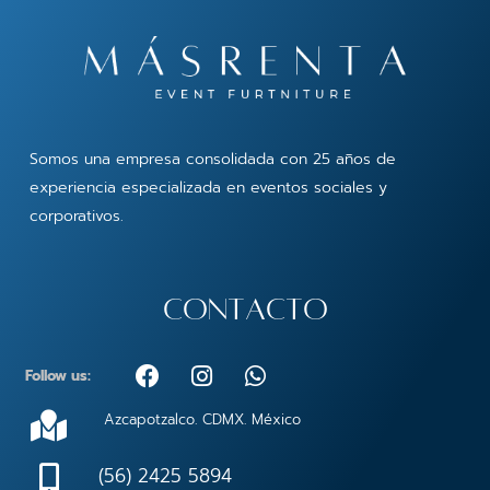
Somos una empresa consolidada con 25 años de
experiencia especializada en eventos sociales y
corporativos.
contacto
F
I
W
Follow us:
a
n
h
c
s
a
Azcapotzalco. CDMX. México
e
t
t
b
a
s
(56) 2425 5894
o
g
a