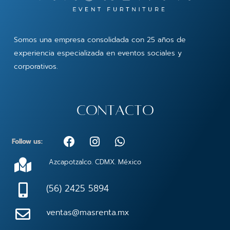
Somos una empresa consolidada con 25 años de
experiencia especializada en eventos sociales y
corporativos.
contacto
F
I
W
Follow us:
a
n
h
c
s
a
Azcapotzalco. CDMX. México
e
t
t
b
a
s
(56) 2425 5894
o
g
a
o
r
p
ventas@masrenta.mx
k
a
p
m