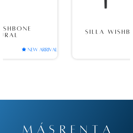
SILLA WISHBONE BLACK
L
NEW ARRIVAL