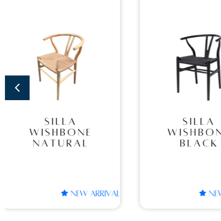
SILLA
SILL
WISHBONE
PIER
BLACK
NATU
SILLA
SILLA P
WISHBONE
NATU
BLACK
NEW ARRIVAL