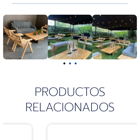
k
a
p
m
PRODUCTOS
RELACIONADOS