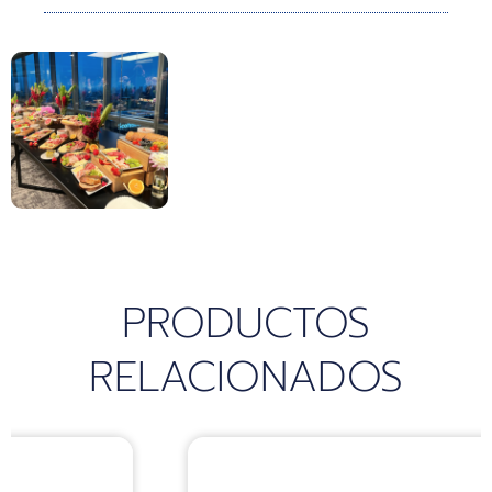
k
a
p
m
PRODUCTOS
RELACIONADOS