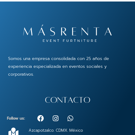
Somos una empresa consolidada con 25 años de
experiencia especializada en eventos sociales y
corporativos.
contacto
F
I
W
Follow us:
a
n
h
c
s
a
Azcapotzalco. CDMX. México
e
t
t