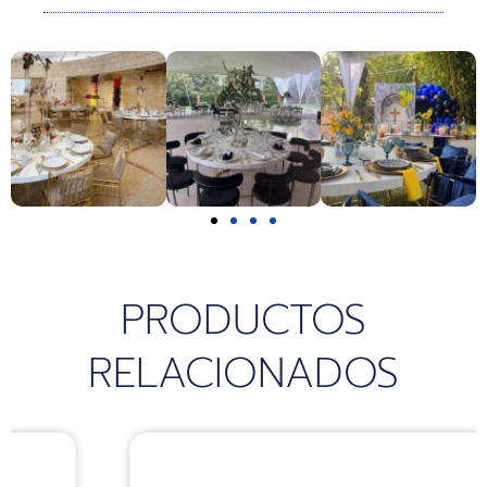
k
a
p
m
PRODUCTOS
RELACIONADOS