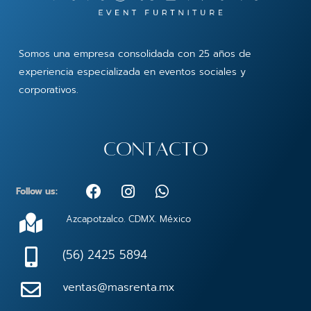
Somos una empresa consolidada con 25 años de
experiencia especializada en eventos sociales y
corporativos.
contacto
F
I
W
Follow us:
a
n
h
c
s
a
Azcapotzalco. CDMX. México
e
t
t
b
a
s
(56) 2425 5894
o
g
a
o
r
p
ventas@masrenta.mx
k
a
p
m