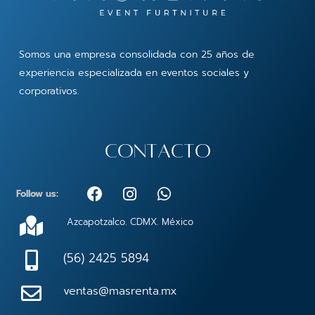
Somos una empresa consolidada con 25 años de
experiencia especializada en eventos sociales y
corporativos.
contacto
F
I
W
Follow us:
a
n
h
c
s
a
Azcapotzalco. CDMX. México
e
t
t
b
a
s
(56) 2425 5894
o
g
a
o
r
p
ventas@masrenta.mx
k
a
p
m