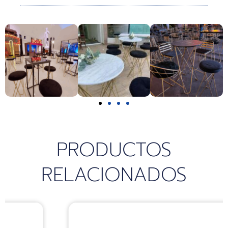
k
a
p
m
PRODUCTOS
RELACIONADOS