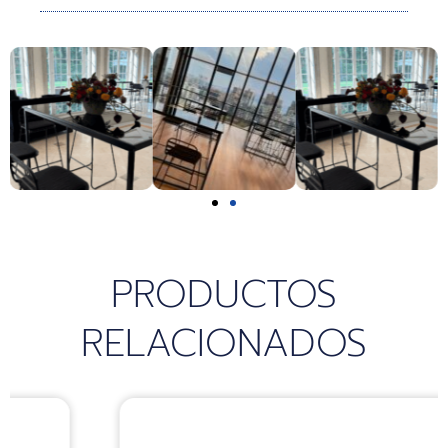
k
a
p
m
PRODUCTOS
RELACIONADOS