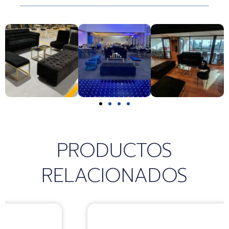
k
a
p
m
PRODUCTOS
RELACIONADOS